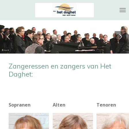
Ga
direct
naar
de
hoofdinhoud
Zangeressen en zangers van Het
Daghet:
Sopranen
Alten
Tenoren